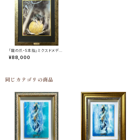
「龍の爪・5本指」ミクスドメディ
ア
¥88,000
同じカテゴリの商品