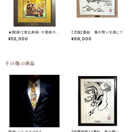
★開運!!【恵比寿様・大黒様の金
【流龍】墨絵 筆の勢いを感じて
のなる木】ミクスドメディア・ジ
¥55,000
¥66,000
ークレー
その他の商品
龍神：シルクネクタイ
【守護降臨A】墨絵 筆の勢いを