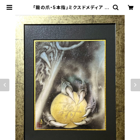
「龍の爪・5本指」ミクスドメディア |
絵獅匡888龍画 gallery