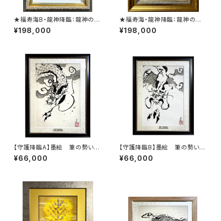
★福寿海B・龍神降臨：龍神の神
★福寿海・龍神降臨：龍神の神
秘を表現したミクスドメディア作
秘を表現したミクスドメディア作
¥198,000
¥198,000
品
品
【守護降臨A】墨絵 筆の勢いを
【守護降臨B】墨絵 筆の勢いを
感じて
感じて
¥66,000
¥66,000