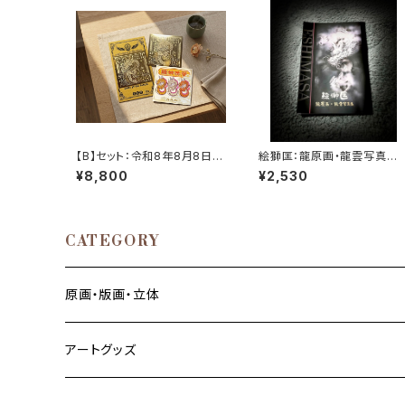
【B】セット：令和8年8月8日
絵獅匡：龍原画・龍雲写真
限定龍神セット
集 龍神千社札/福助シール
¥8,800
¥2,530
付き
CATEGORY
原画・版画・立体
アートグッズ