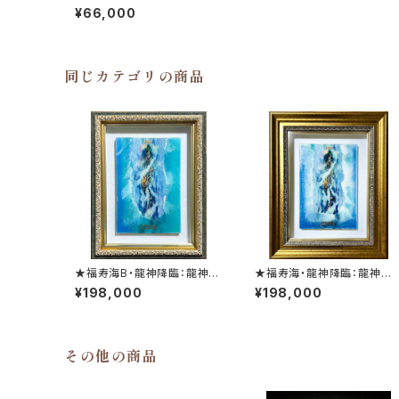
て
¥66,000
同じカテゴリの商品
★福寿海B・龍神降臨：龍神の
★福寿海・龍神降臨：龍神の
神秘を表現したミクスドメディ
神秘を表現したミクスドメデ
¥198,000
¥198,000
ア作品
ア作品
その他の商品