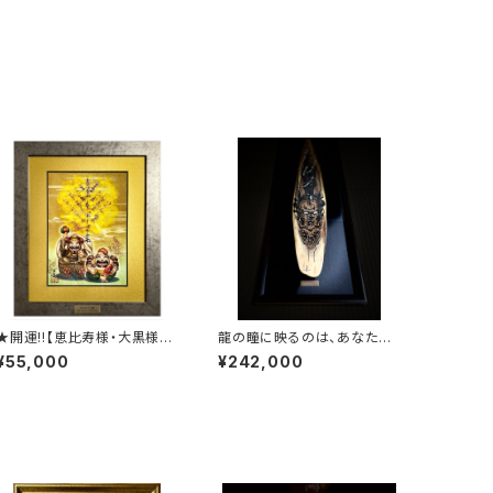
★開運!!【恵比寿様・大黒様の
龍の瞳に映るのは、あなた自
金のなる木】ミクスドメディア・
身 / 龍木シリーズ【性猶杞龍】
¥55,000
¥242,000
ジークレー