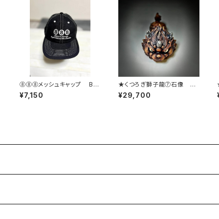
⑧⑧⑧メッシュキャップ BL
★くつろぎ獅子龍⑦石像 メ
ACK
タルカスタムペイント 桐箱
¥7,150
¥29,700
入り