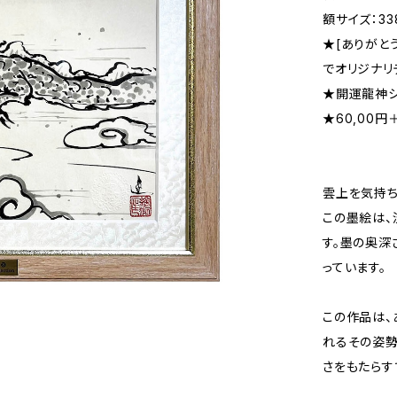
額サイズ：33
★[ありがとう❽
でオリジナリ
★開運龍神シ
★60,00円
雲上を気持ち
この墨絵は、
す。墨の奥深
っています。
この作品は、
れるその姿勢
さをもたらす