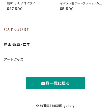
龍神：シルクネクタイ
イケメン龍アートフレーム「カッ
パーブルー・ゴールド」シール付
¥27,500
¥5,500
き
CATEGORY
原画・版画・立体
アートグッズ
商品一覧に戻る
© 絵獅匡888龍画 gallery