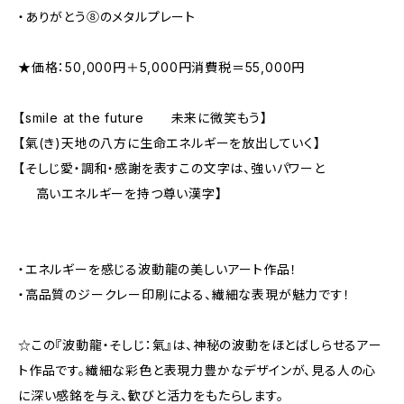
・ありがとう⑧のメタルプレート
★価格：50,000円＋5,000円消費税＝55,000円
【smile at the future 未来に微笑もう】
【氣(き)天地の八方に生命エネルギーを放出していく】
【そしじ愛・調和・感謝を表すこの文字は、強いパワーと
高いエネルギーを持つ尊い漢字】
・エネルギーを感じる波動龍の美しいアート作品！
・高品質のジークレー印刷による、繊細な表現が魅力です！
☆この『波動龍・そしじ：氣』は、神秘の波動をほとばしらせるアー
ト作品です。繊細な彩色と表現力豊かなデザインが、見る人の心
に深い感銘を与え、歓びと活力をもたらします。