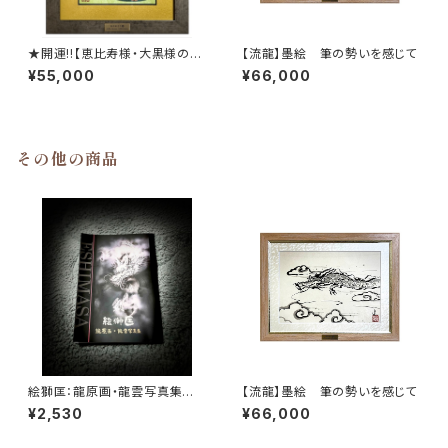
★開運!!【恵比寿様・大黒様の金
【流龍】墨絵 筆の勢いを感じて
のなる木】ミクスドメディア・ジ
¥55,000
¥66,000
ークレー
その他の商品
絵獅匡：龍原画・龍雲写真集
【流龍】墨絵 筆の勢いを感じて
龍神千社札/福助シール付き
¥2,530
¥66,000