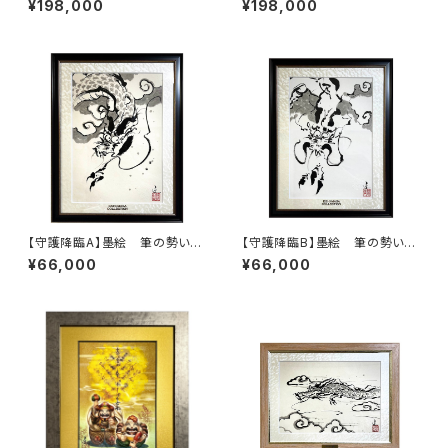
¥198,000
¥198,000
品
品
【守護降臨A】墨絵 筆の勢いを
【守護降臨B】墨絵 筆の勢いを
感じて
感じて
¥66,000
¥66,000