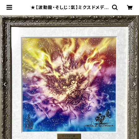
★【波動龍・そしじ：氣】ミクスドメディ
ア・ジークレー | 絵獅匡888龍画 ga
llery